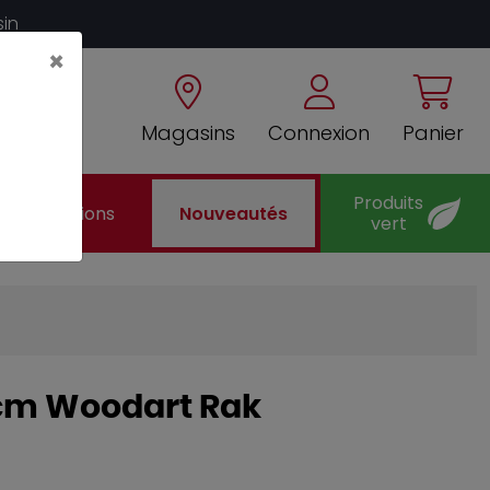
sin
×
Magasins
Connexion
Panier
Produits
Promotions
Nouveautés
vert
5 cm Woodart Rak