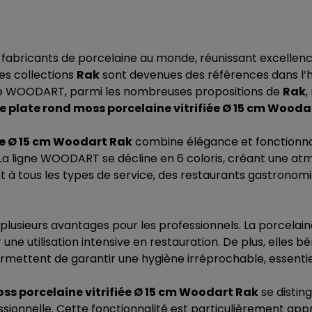
abricants de porcelaine au monde, réunissant excellence 
les collections
Rak
sont devenues des références dans l’hô
amme WOODART, parmi les nombreuses propositions de
Rak
,
e plate rond moss porcelaine vitrifiée Ø 15 cm Wooda
ée Ø 15 cm Woodart Rak
combine élégance et fonctionnal
La ligne WOODART se décline en 6 coloris, créant une atm
nt à tous les types de service, des restaurants gastronom
 plusieurs avantages pour les professionnels. La porcelaine
r une utilisation intensive en restauration. De plus, elles 
ermettent de garantir une hygiène irréprochable, essentiell
ss porcelaine vitrifiée Ø 15 cm Woodart Rak
se distin
ssionnelle. Cette fonctionnalité est particulièrement ap