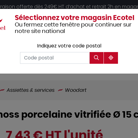
vraison offerte dès 249€ HT d’achat et retrait 2h en maga
Sélectionnez votre magasin Ecotel
Ou fermez cette fenêtre pour continuer sur
notre site national
Indiquez votre code postal
Vêtements
Hôtellerie
Mobilier
professionnels
Assiettes & services
Woodart
moss porcelaine vitrifiée Ø 1
7,43 € HT l'unité