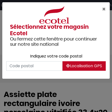
Panneau de gestion des cookies
Livraison offerte dès 249€ HT d’achat et retrait 2h en magasin
×
Sélectionnez votre magasin
Ecotel
Ou fermez cette fenêtre pour continuer
sur notre site national
Indiquez votre code postal
Tous les produits
Arts de la table
Localisation GPS
Vaisselle
Assiettes & services
Aurea
Assiette plate
rectangulaire ivoire