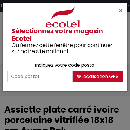
Panneau de gestion des cookies
Livraison offerte dès 249€ HT d’achat et retrait 2h en magasin
×
Sélectionnez votre magasin
Ecotel
Ou fermez cette fenêtre pour continuer
sur notre site national
Indiquez votre code postal
Tous les produits
Arts de la table
Localisation GPS
Vaisselle
Assiettes & services
Aurea
Assiette plate carré ivoire
porcelaine vitrifiée 18x18