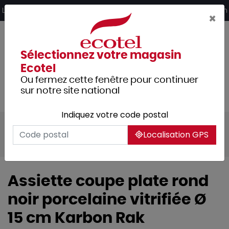
Panneau de gestion des cookies
Livraison offerte dès 249€ HT d’achat et retrait 2h en magasin
×
Sélectionnez votre magasin
Ecotel
Ou fermez cette fenêtre pour continuer
sur notre site national
Indiquez votre code postal
Tous les produits
Arts de la table
Localisation GPS
Vaisselle
Assiettes & services
Assiette coupe plate rond
noir porcelaine vitrifiée Ø
15 cm Karbon Rak