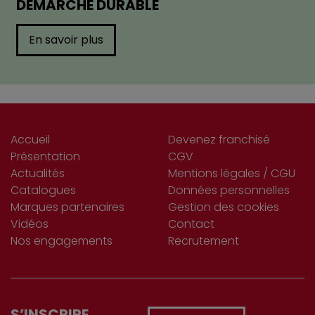
DÉMARCHE DURABLE
En savoir plus
Accueil
Devenez franchisé
Présentation
CGV
Actualités
Mentions légales / CGU
Catalogues
Données personnelles
Marques partenaires
Gestion des cookies
Vidéos
Contact
Nos engagements
Recrutement
S’INSCRIRE