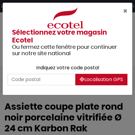
Panneau de gestion des cookies
Livraison offerte dès 249€ HT d’achat et retrait 2h en magasin
×
Sélectionnez votre magasin
Ecotel
Ou fermez cette fenêtre pour continuer
sur notre site national
Indiquez votre code postal
Tous les produits
Arts de la table
Localisation GPS
Vaisselle
Assiettes & services
Assiette coupe plate rond
noir porcelaine vitrifiée Ø
24 cm Karbon Rak