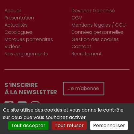
Accueil
Devenez franchisé
Présentation
CGV
Actualités
Mentions légales / CGU
Catalogues
Données personnelles
Marques partenaires
Gestion des cookies
Vidéos
Contact
Nos engagements
Recrutement
S’INSCRIRE
Je m'abonne
À LA NEWSLETTER
Ce site utilise des cookies et vous donne le contrôle
sur ceux que vous souhaitez activer
Réalisé avec :
Tout accepter
Tout refuser
Personnaliser