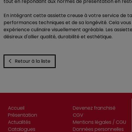
tout en répondant aux normes de présentation en rest
En intégrant cette assiette creuse à votre service de 
performances techniques et de sa longévité. Cela vous p
expérience culinaire visuellement agréable. Les assiett
désireux d'allier qualité, durabilité et esthétique.
Retour à la liste
Accueil
Devenez franchisé
Présentation
CGV
Actualités
Mentions légales / CGU
Catalogues
Données personnelles