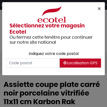
Panneau de gestion des cookies
Livraison offerte dès 249€ HT d’achat et retrait 2h en magasin
×
Sélectionnez votre magasin
Ecotel
Ou fermez cette fenêtre pour continuer
sur notre site national
Indiquez votre code postal
Tous les produits
Arts de la table
Localisation GPS
Vaisselle
Assiettes & services
Assiette coupe plate carré
noir porcelaine vitrifiée
11x11 cm Karbon Rak