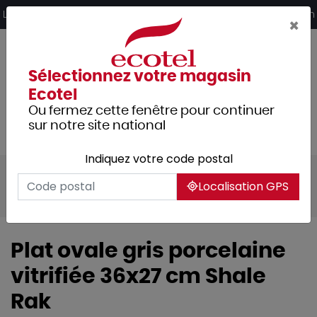
Panneau de gestion des cookies
Livraison offerte dès 249€ HT d’achat et retrait 2h en magasin
×
Sélectionnez votre magasin
Ecotel
Ou fermez cette fenêtre pour continuer
sur notre site national
Indiquez votre code postal
Tous les produits
Arts de la table
Localisation GPS
Vaisselle
Assiettes & services
Plat ovale gris porcelaine
vitrifiée 36x27 cm Shale
Rak