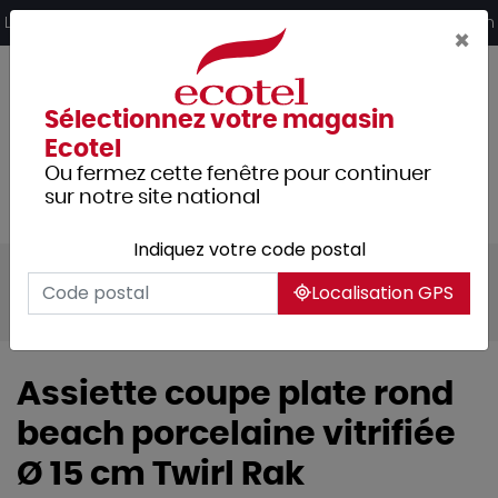
Panneau de gestion des cookies
Livraison offerte dès 249€ HT d’achat et retrait 2h en magasin
×
Sélectionnez votre magasin
Ecotel
Ou fermez cette fenêtre pour continuer
sur notre site national
Indiquez votre code postal
Tous les produits
Arts de la table
Localisation GPS
Vaisselle
Assiettes & services
Assiette coupe plate rond
beach porcelaine vitrifiée
Ø 15 cm Twirl Rak