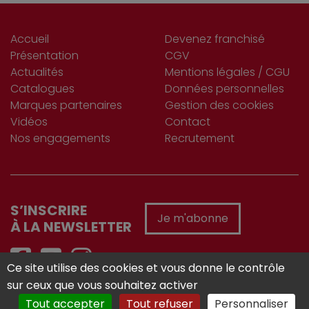
Accueil
Devenez franchisé
Présentation
CGV
Actualités
Mentions légales / CGU
Catalogues
Données personnelles
Marques partenaires
Gestion des cookies
Vidéos
Contact
Nos engagements
Recrutement
S’INSCRIRE
Je m'abonne
À LA NEWSLETTER
Ce site utilise des cookies et vous donne le contrôle
sur ceux que vous souhaitez activer
Réalisé avec :
Tout accepter
Tout refuser
Personnaliser