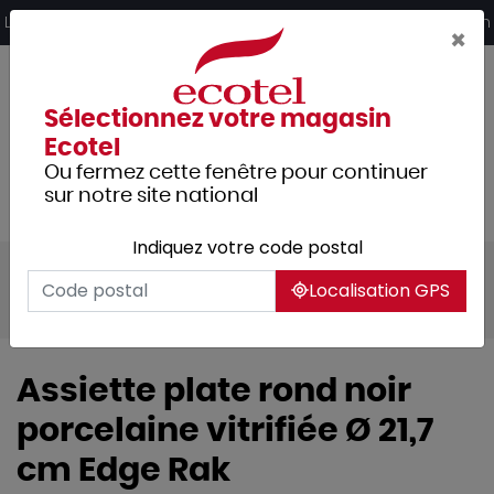
Panneau de gestion des cookies
Livraison offerte dès 249€ HT d’achat et retrait 2h en magasin
×
Sélectionnez votre magasin
Ecotel
Ou fermez cette fenêtre pour continuer
sur notre site national
Indiquez votre code postal
Tous les produits
Arts de la table
Localisation GPS
Vaisselle
Assiettes & services
Assiette plate rond noir
porcelaine vitrifiée Ø 21,7
cm Edge Rak