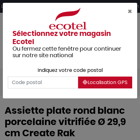
Panneau de gestion des cookies
Livraison offerte dès 249€ HT d’achat et retrait 2h en magasin
×
Sélectionnez votre magasin
Ecotel
Ou fermez cette fenêtre pour continuer
sur notre site national
Indiquez votre code postal
Tous les produits
Arts de la table
Localisation GPS
Vaisselle
Assiettes & services
Assiette plate rond blanc
porcelaine vitrifiée Ø 29,9
cm Create Rak