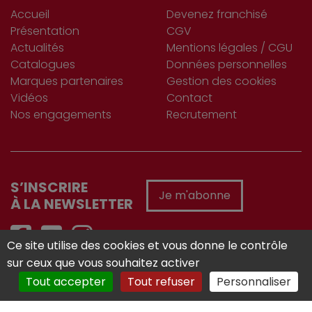
Accueil
Devenez franchisé
Présentation
CGV
Actualités
Mentions légales / CGU
Catalogues
Données personnelles
Marques partenaires
Gestion des cookies
Vidéos
Contact
Nos engagements
Recrutement
S’INSCRIRE
Je m'abonne
À LA NEWSLETTER
Ce site utilise des cookies et vous donne le contrôle
sur ceux que vous souhaitez activer
Réalisé avec :
Tout accepter
Tout refuser
Personnaliser