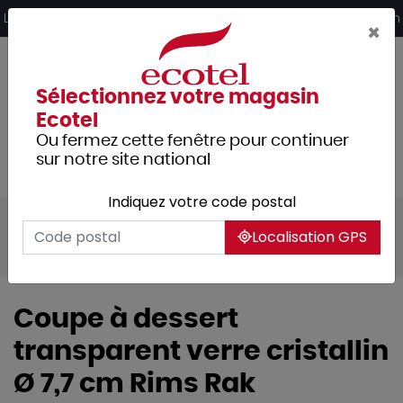
Panneau de gestion des cookies
Livraison offerte dès 249€ HT d’achat et retrait 2h en magasin
×
Sélectionnez votre magasin
Ecotel
Ou fermez cette fenêtre pour continuer
sur notre site national
Indiquez votre code postal
Tous les produits
Arts de la table
Localisation GPS
Verrerie
Coupes dessert
Coupe à dessert
transparent verre cristallin
Ø 7,7 cm Rims Rak