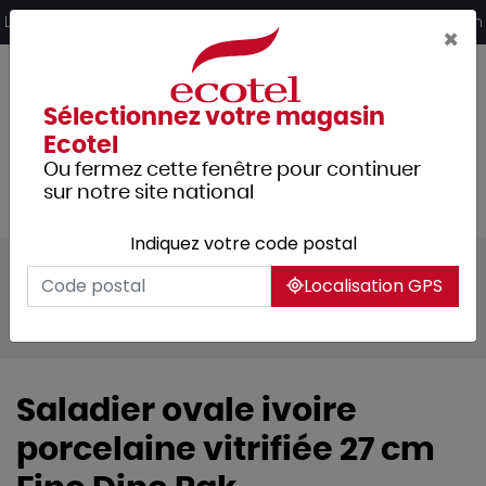
Panneau de gestion des cookies
Livraison offerte dès 249€ HT d’achat et retrait 2h en magasin
×
Sélectionnez votre magasin
Ecotel
Ou fermez cette fenêtre pour continuer
sur notre site national
Indiquez votre code postal
Tous les produits
Arts de la table
Localisation GPS
Vaisselle
Assiettes & services
Porcelaine crème
Saladier ovale ivoire
porcelaine vitrifiée 27 cm