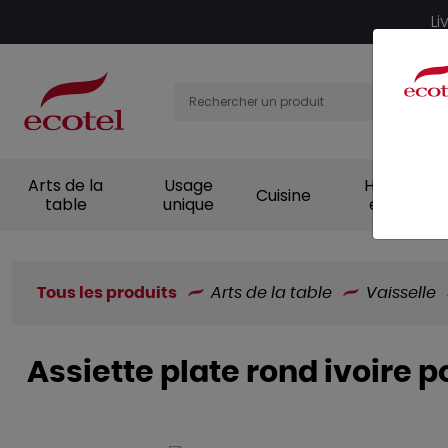
Panneau de gestion des cookies
Li
Arts de la
Usage
Hygiène et
Cuisine
table
unique
entretien
Tous les produits
Arts de la table
Vaisselle
Assiette plate rond ivoire p