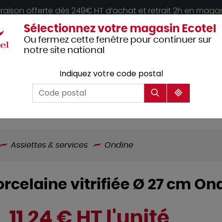
vraison offerte dès 249€ HT d’achat et retrait 2h en maga
Sélectionnez votre magasin Ecotel
Ou fermez cette fenêtre pour continuer sur
notre site national
Indiquez votre code postal
Vêtements
Hôtellerie
Mobilier
professionnels
Assiettes & services
Ondine
orcelaine vitrifiée Ø 27 cm On
11,24 € HT l'unité