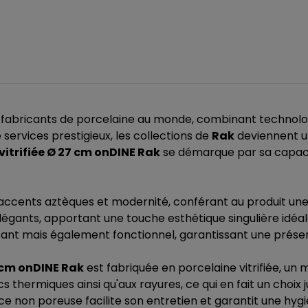
abricants de porcelaine au monde, combinant technologie, 
services prestigieux, les collections de
Rak
deviennent un
 vitrifiée Ø 27 cm onDINE Rak
se démarque par sa capacit
accents aztèques et modernité, conférant au produit une 
 élégants, apportant une touche esthétique singulière idéa
ant mais également fonctionnel, garantissant une présen
7 cm onDINE Rak
est fabriquée en porcelaine vitrifiée, un 
cs thermiques ainsi qu'aux rayures, ce qui en fait un choix
urface non poreuse facilite son entretien et garantit une hy