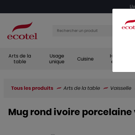
Panneau de gestion des cookies
Li
Arts de la
Usage
Hygiène et
Cuisine
table
unique
entretien
Tous les produits
Arts de la table
Vaisselle
Mug rond ivoire porcelaine 