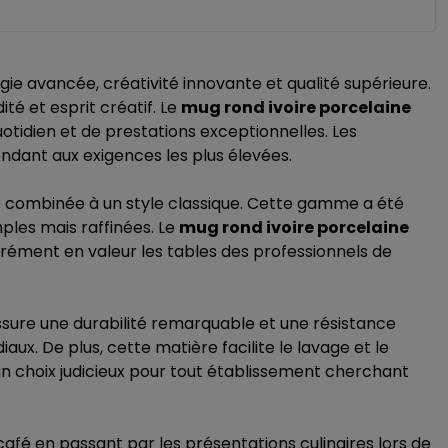
e avancée, créativité innovante et qualité supérieure.
té et esprit créatif. Le
mug rond ivoire porcelaine
tidien et de prestations exceptionnelles. Les
ndant aux exigences les plus élevées.
e combinée à un style classique. Cette gamme a été
ples mais raffinées. Le
mug rond ivoire porcelaine
surément en valeur les tables des professionnels de
assure une durabilité remarquable et une résistance
ux. De plus, cette matière facilite le lavage et le
un choix judicieux pour tout établissement cherchant
afé en passant par les présentations culinaires lors de