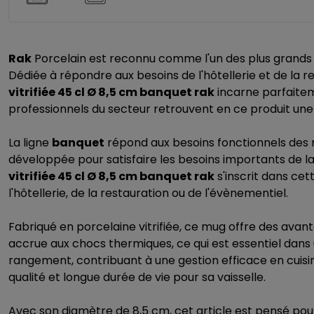
Rak
Porcelain est reconnu comme l'un des plus grands 
Dédiée à répondre aux besoins de l'hôtellerie et de la re
vitrifiée 45 cl Ø 8,5 cm banquet rak
incarne parfaitem
professionnels du secteur retrouvent en ce produit une
La ligne
banquet
répond aux besoins fonctionnels des 
développée pour satisfaire les besoins importants de la
vitrifiée 45 cl Ø 8,5 cm banquet rak
s'inscrit dans cet
l'hôtellerie, de la restauration ou de l'évènementiel.
Fabriqué en porcelaine vitrifiée, ce mug offre des avan
accrue aux chocs thermiques, ce qui est essentiel dans u
rangement, contribuant à une gestion efficace en cuisin
qualité et longue durée de vie pour sa vaisselle.
Avec son diamètre de 8,5 cm, cet article est pensé pour