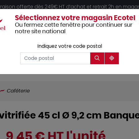
vraison offerte dès 249€ HT d’achat et retrait 2h en maga
Sélectionnez votre magasin Ecotel
Ou fermez cette fenêtre pour continuer sur
notre site national
Indiquez votre code postal
Vêtements
Hôtellerie
Mobilier
professionnels
Caféterie
vitrifiée 45 cl Ø 9,2 cm Banqu
9,45 € HT l'unité