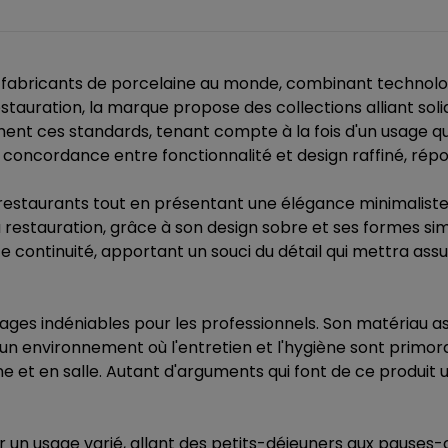
fabricants de porcelaine au monde, combinant technologi
stauration, la marque propose des collections alliant solidi
ent ces standards, tenant compte à la fois d'un usage quo
 concordance entre fonctionnalité et design raffiné, répo
restaurants tout en présentant une élégance minimalist
 restauration, grâce à son design sobre et ses formes sim
te continuité, apportant un souci du détail qui mettra as
tages indéniables pour les professionnels. Son matériau 
n environnement où l'entretien et l'hygiène sont primordia
e et en salle. Autant d'arguments qui font de ce produit 
 un usage varié, allant des petits-déjeuners aux pauses-c