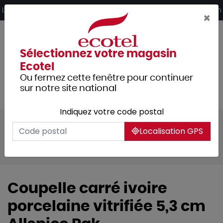
Panneau de gestion des cookies
Livraison offerte dès 249€ HT d’achat et retrait 2h en magasin
×
Sélectionnez votre magasin
Ecotel
Ou fermez cette fenêtre pour continuer
sur notre site national
Indiquez votre code postal
Tous les produits
Arts de la table
Localisation GPS
Vaisselle
Mignardises
Mignardises porcelaine
Coupelle carré ivoire
porcelaine vitrifiée 5,3 cm