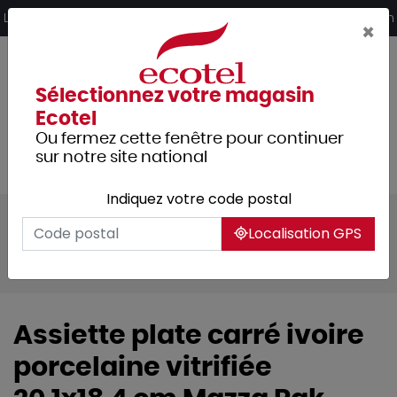
Panneau de gestion des cookies
Livraison offerte dès 249€ HT d’achat et retrait 2h en magasin
×
Sélectionnez votre magasin
Ecotel
Ou fermez cette fenêtre pour continuer
sur notre site national
Indiquez votre code postal
Tous les produits
Arts de la table
Localisation GPS
Vaisselle
Assiettes & services
Mazza
Assiette plate carré ivoire
porcelaine vitrifiée