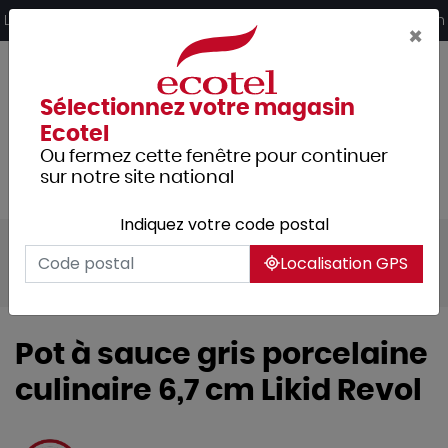
Panneau de gestion des cookies
Livraison offerte dès 249€ HT d’achat et retrait 2h en magasin
×
Sélectionnez votre magasin
Ecotel
Ou fermez cette fenêtre pour continuer
sur notre site national
Indiquez votre code postal
Tous les produits
Arts de la table
Localisation GPS
Accessoires de table
Condiments
Pot à sauce gris porcelaine
culinaire 6,7 cm Likid Revol