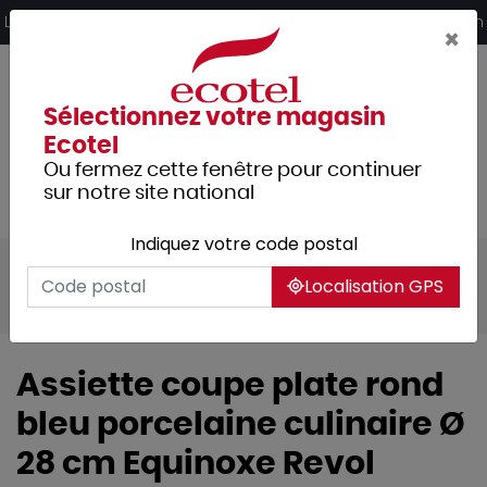
Panneau de gestion des cookies
Livraison offerte dès 249€ HT d’achat et retrait 2h en magasin
×
Sélectionnez votre magasin
Ecotel
Ou fermez cette fenêtre pour continuer
sur notre site national
Indiquez votre code postal
Tous les produits
Arts de la table
Localisation GPS
Vaisselle
Assiettes & services
Assiette coupe plate rond
bleu porcelaine culinaire Ø
28 cm Equinoxe Revol