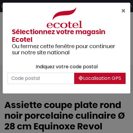
Panneau de gestion des cookies
Livraison offerte dès 249€ HT d’achat et retrait 2h en magasin
×
Sélectionnez votre magasin
Ecotel
Ou fermez cette fenêtre pour continuer
sur notre site national
Indiquez votre code postal
Tous les produits
Arts de la table
Localisation GPS
Vaisselle
Assiettes & services
Assiette coupe plate rond
noir porcelaine culinaire Ø
28 cm Equinoxe Revol