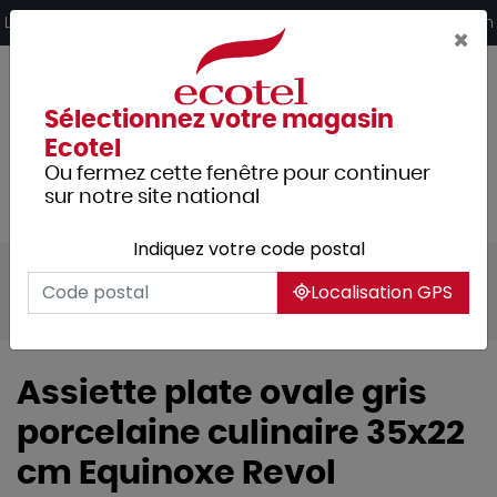
Panneau de gestion des cookies
Livraison offerte dès 249€ HT d’achat et retrait 2h en magasin
×
Sélectionnez votre magasin
Ecotel
Ou fermez cette fenêtre pour continuer
sur notre site national
Indiquez votre code postal
Tous les produits
Arts de la table
Localisation GPS
Vaisselle
Assiettes & services
Assiette plate ovale gris
porcelaine culinaire 35x22
cm Equinoxe Revol