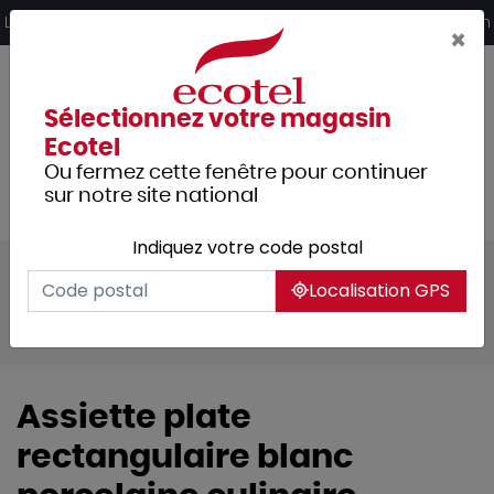
Panneau de gestion des cookies
Livraison offerte dès 249€ HT d’achat et retrait 2h en magasin
×
Sélectionnez votre magasin
Ecotel
Ou fermez cette fenêtre pour continuer
sur notre site national
Indiquez votre code postal
Tous les produits
Arts de la table
Localisation GPS
Vaisselle
Assiettes & services
Equinoxe
Assiette plate
rectangulaire blanc