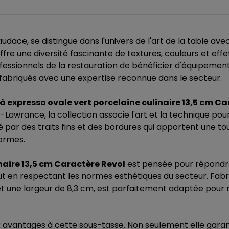
dace, se distingue dans l'univers de l'art de la table ave
ffre une diversité fascinante de textures, couleurs et eff
essionnels de la restauration de bénéficier d'équipements
 fabriqués avec une expertise reconnue dans le secteur.
à expresso ovale vert porcelaine culinaire 13,5 cm Ca
awrance, la collection associe l'art et la technique pour 
ar des traits fins et des bordures qui apportent une touc
formes.
naire 13,5 cm Caractère Revol
est pensée pour répondre 
t en respectant les normes esthétiques du secteur. Fabri
et une largeur de 8,3 cm, est parfaitement adaptée pour r
eux avantages à cette sous-tasse. Non seulement elle gara