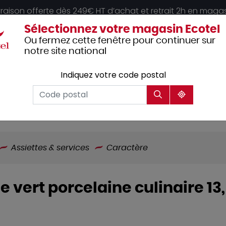
vraison offerte dès 249€ HT d’achat et retrait 2h en maga
Sélectionnez votre magasin Ecotel
Ou fermez cette fenêtre pour continuer sur
notre site national
Indiquez votre code postal
Vêtements
Hôtellerie
Mobilier
professionnels
Assiettes & services
Caractère
 vert porcelaine culinaire 1