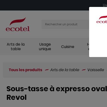
Panneau de gestion des cookies
Li
Arts de la
Usage
Hygiène et
Cuisine
table
unique
entretien
Tous les produits
Arts de la table
Vaisselle
Sous-tasse à expresso ovale
Revol