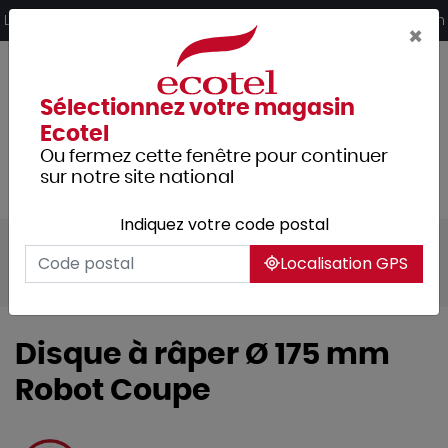
Panneau de gestion des cookies
Livraison offerte dès 249€ HT d’achat et retrait 2h en magasin
×
Sélectionnez votre magasin
Ecotel
Ou fermez cette fenêtre pour continuer
sur notre site national
Indiquez votre code postal
Tous les produits
Cuisine
Coutellerie
Localisation GPS
Mandolines & râpes
Râpes et rasoirs
Disque à râper Ø 175 mm
Robot Coupe