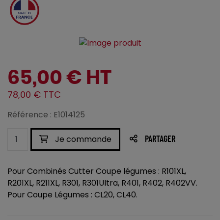
65,00 € HT
78,00 € TTC
Référence : E1014125
Je commande
PARTAGER
Pour Combinés Cutter Coupe légumes : R101XL,
R201XL, R211XL, R301, R301Ultra, R401, R402, R402VV.
Pour Coupe Légumes : CL20, CL40.