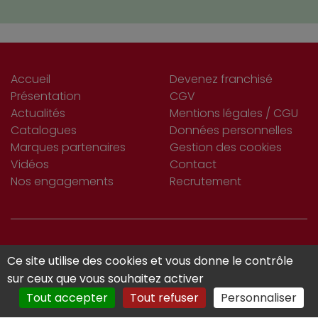
Accueil
Devenez franchisé
Présentation
CGV
Actualités
Mentions légales / CGU
Catalogues
Données personnelles
Marques partenaires
Gestion des cookies
Vidéos
Contact
Nos engagements
Recrutement
S’INSCRIRE
Ce site utilise des cookies et vous donne le contrôle
Je m'abonne
À LA NEWSLETTER
sur ceux que vous souhaitez activer
Tout accepter
Tout refuser
Personnaliser