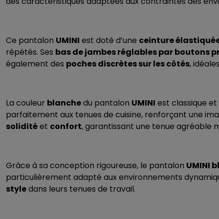
des caractéristiques adaptées aux contraintes des env
Ce pantalon
UMINI
est doté d’une
ceinture élastiqué
répétés. Ses
bas de jambes réglables par boutons p
également des
poches discrètes sur les côtés
, idéal
La couleur
blanche
du pantalon
UMINI
est classique et
parfaitement aux tenues de cuisine, renforçant une ima
solidité
et
confort
, garantissant une tenue agréable m
Grâce à sa conception rigoureuse, le pantalon
UMINI b
particulièrement adapté aux environnements dynamiques
style
dans leurs tenues de travail.