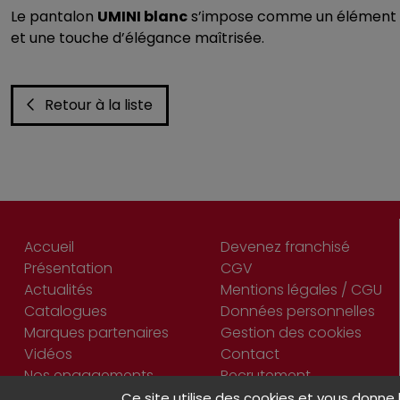
Le pantalon
UMINI blanc
s’impose comme un élément i
et une touche d’élégance maîtrisée.
Retour à la liste
Accueil
Devenez franchisé
Présentation
CGV
Actualités
Mentions légales / CGU
Catalogues
Données personnelles
Marques partenaires
Gestion des cookies
Vidéos
Contact
Nos engagements
Recrutement
Ce site utilise des cookies et vous donne 