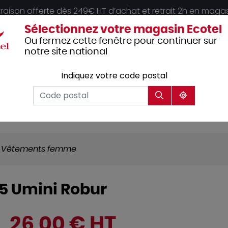
vraison offerte dès 249€ HT d’achat et retrait 2h en maga
Sélectionnez votre magasin Ecotel
Ou fermez cette fenêtre pour continuer sur
notre site national
Indiquez votre code postal
Vêtements
Hôtellerie
Mobilier
professionnels
Vêtements femme
T5 Umini Robur
26,00 € HT