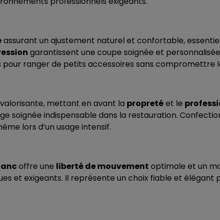
ironnements professionnels exigeants.
e
assurant un ajustement naturel et confortable, essentie
ression
garantissent une coupe soignée et personnalisée,
es pour ranger de petits accessoires sans compromettre la
 valorisante, mettant en avant la
propreté
et le
profess
ge soignée indispensable dans la restauration. Confectio
ême lors d’un usage intensif.
lanc
offre une
liberté de mouvement
optimale et un mai
 et exigeants. Il représente un choix fiable et élégant 