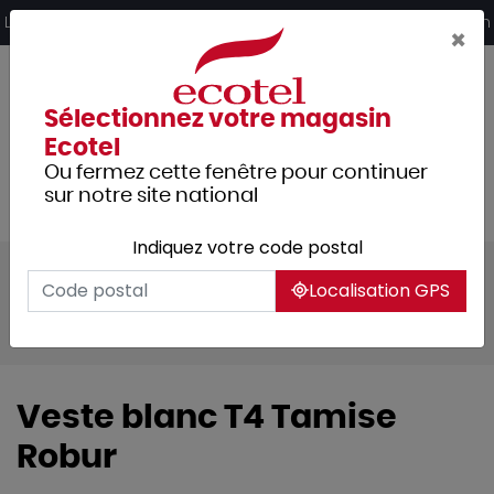
Panneau de gestion des cookies
Livraison offerte dès 249€ HT d’achat et retrait 2h en magasin
×
Sélectionnez votre magasin
Ecotel
Ou fermez cette fenêtre pour continuer
sur notre site national
Indiquez votre code postal
Tous les produits
Localisation GPS
Vêtements professionnels
Vêtements homme
Veste blanc T4 Tamise
Robur