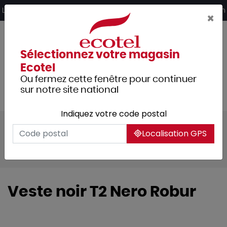
Panneau de gestion des cookies
Livraison offerte dès 249€ HT d’achat et retrait 2h en magasin
×
Sélectionnez votre magasin
Ecotel
Ou fermez cette fenêtre pour continuer
sur notre site national
Indiquez votre code postal
Tous les produits
Localisation GPS
Vêtements professionnels
Vestes de cuisine
Nero
Veste noir T2 Nero Robur