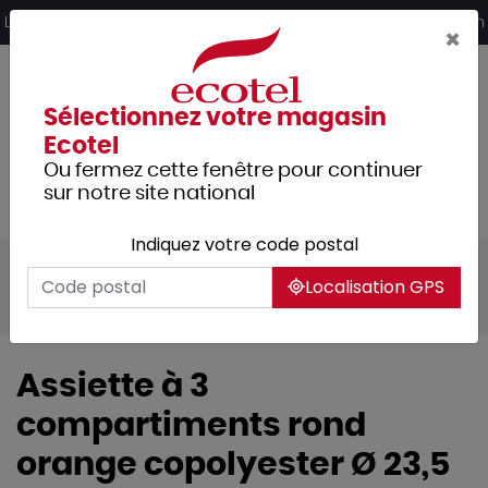
Panneau de gestion des cookies
Livraison offerte dès 249€ HT d’achat et retrait 2h en magasin
×
Sélectionnez votre magasin
Ecotel
Ou fermez cette fenêtre pour continuer
sur notre site national
Indiquez votre code postal
Tous les produits
Arts de la table
Localisation GPS
Vaisselle
Assiette à 3
compartiments rond
orange copolyester Ø 23,5