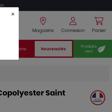
sin
×
Magasins
Connexion
Panier
Produits
Promotions
Nouveautés
vert
Copolyester Saint