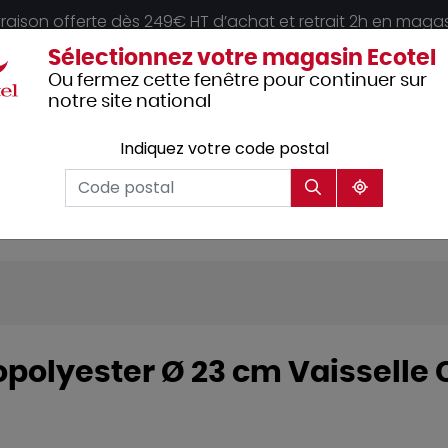
vraison offerte dès 249€ HT d’achat et retrait 2h en maga
Sélectionnez votre magasin Ecotel
Ou fermez cette fenêtre pour continuer sur
notre site national
Indiquez votre code postal
Vêtements
Hôtellerie
Mobilier
professionnels
opolyester Ø 23 cm Vaisselle 