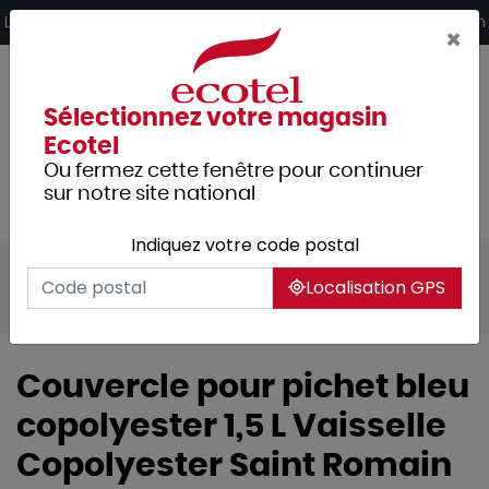
Panneau de gestion des cookies
Livraison offerte dès 249€ HT d’achat et retrait 2h en magasin
×
Sélectionnez votre magasin
Ecotel
Ou fermez cette fenêtre pour continuer
sur notre site national
Indiquez votre code postal
Tous les produits
Arts de la table
Localisation GPS
Vaisselle
Couvercle pour pichet bleu
copolyester 1,5 L Vaisselle
Copolyester Saint Romain