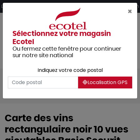
Panneau de gestion des cookies
Livraison offerte dès 249€ HT d’achat et retrait 2h en magasin
×
Sélectionnez votre magasin
Ecotel
Ou fermez cette fenêtre pour continuer
sur notre site national
Indiquez votre code postal
Tous les produits
Arts de la table
Localisation GPS
Accessoires de table
Signalétique
Protège-menu
Carte des vins
rectangulaire noir 10 vues