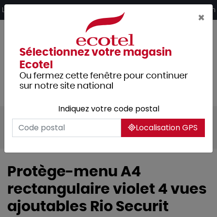
Panneau de gestion des cookies
Livraison offerte dès 249€ HT d’achat et retrait 2h en magasin
×
Sélectionnez votre magasin
Ecotel
Ou fermez cette fenêtre pour continuer
sur notre site national
Indiquez votre code postal
Tous les produits
Arts de la table
Localisation GPS
Accessoires de table
Protège-menu A4
rectangulaire violet 4 vues
ajoutables Rio Securit