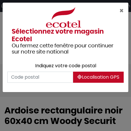
Panneau de gestion des cookies
Livraison offerte dès 249€ HT d’achat et retrait 2h en magasin
×
Sélectionnez votre magasin
Ecotel
Ou fermez cette fenêtre pour continuer
sur notre site national
Indiquez votre code postal
Tous les produits
Arts de la table
Localisation GPS
Accessoires de table
Signalétique
Tableaux et ardoises
Ardoise rectangulaire noir
60x40 cm Woody Securit