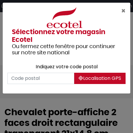
Panneau de gestion des cookies
Livraison offerte dès 249€ HT d’achat et retrait 2h en magasin
×
Sélectionnez votre magasin
Ecotel
Ou fermez cette fenêtre pour continuer
sur notre site national
Indiquez votre code postal
Tous les produits
Arts de la table
Localisation GPS
Accessoires de table
Signalétique
Tableaux et ardoises
Chevalet porte-affiche 2
faces droit rectangulaire