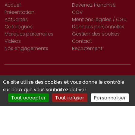
Accueil
Devenez franchisé
Présentation
CGV
Actualités
Mentions légales / CGU
Catalogues
Données personnelles
Marques partenaires
Gestion des cookies
Vidéos
Contact
Nos engagements
Recrutement
S’INSCRIRE
Ce site utilise des cookies et vous donne le contrôle
Je m'abonne
À LA NEWSLETTER
sur ceux que vous souhaitez activer
Tout accepter
Tout refuser
Personnaliser
Réalisé avec :