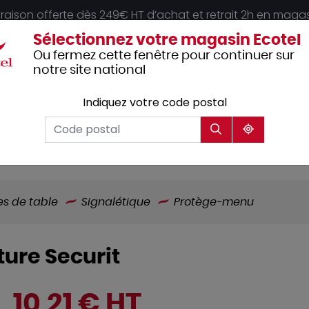
vraison offerte dès 249€ HT d’achat et retrait 2h en maga
Sélectionnez votre magasin Ecotel
Ou fermez cette fenêtre pour continuer sur
notre site national
Indiquez votre code postal
Vêtements
Hôtellerie
Mobilier
professionnels
es de table
Signalétique
Protège-menu
ure Securit
10,21 € HT