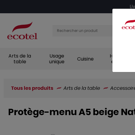
Panneau de gestion des cookies
Li
Arts de la
Usage
Hygiène et
Cuisine
table
unique
entretien
Tous les produits
Arts de la table
Accessoir
Protège-menu A5 beige Nat