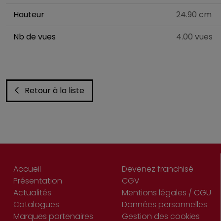
Hauteur
24.90 cm
Nb de vues
4.00 vues
Retour à la liste
Accueil
Devenez franchisé
Présentation
CGV
Actualités
Mentions légales / CGU
Catalogues
Données personnelles
Marques partenaires
Gestion des cookies