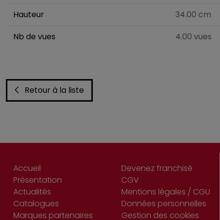
Hauteur
34.00 cm
Nb de vues
4.00 vues
Retour à la liste
Accueil
Devenez franchisé
Présentation
CGV
Actualités
Mentions légales / CGU
Catalogues
Données personnelles
Marques partenaires
Gestion des cookies