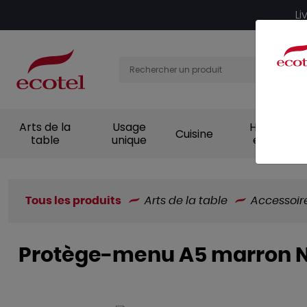
Panneau de gestion des cookies
Li
Arts de la
Usage
Hygiène et
Cuisine
table
unique
entretien
Tous les produits
Arts de la table
Accessoir
Protège-menu A5 marron N