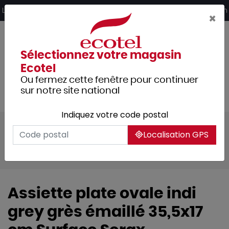
Panneau de gestion des cookies
Livraison offerte dès 249€ HT d’achat et retrait 2h en magasin
×
Sélectionnez votre magasin
Ecotel
Ou fermez cette fenêtre pour continuer
sur notre site national
Indiquez votre code postal
Tous les produits
Arts de la table
Localisation GPS
Vaisselle
Vaisselle de spécialités
Tapas
Assiette plate ovale indi
grey grès émaillé 35,5x17