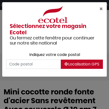
Panneau de gestion des cookies
Livraison offerte dès 249€ HT d’achat et retrait 2h en magasin
×
Sélectionnez votre magasin
Ecotel
Ou fermez cette fenêtre pour continuer
sur notre site national
Indiquez votre code postal
Tous les produits
Arts de la table
Localisation GPS
Vaisselle
Vaisselle culinaire
Cocottes
Mini cocotte ronde fonte
d'acier Sans revêtement