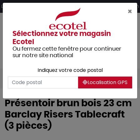
Panneau de gestion des cookies
Livraison offerte dès 249€ HT d’achat et retrait 2h en magasin
×
Sélectionnez votre magasin
Ecotel
Ou fermez cette fenêtre pour continuer
sur notre site national
Indiquez votre code postal
Tous les produits
Hôtellerie
Buffet
Localisation GPS
Présentoir brun bois 23 cm
Barclay Risers Tablecraft
(3 pièces)