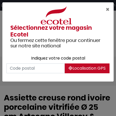
Panneau de gestion des cookies
Livraison offerte dès 249€ HT d’achat et retrait 2h en magasin
×
Sélectionnez votre magasin
Ecotel
Ou fermez cette fenêtre pour continuer
sur notre site national
Indiquez votre code postal
Tous les produits
Arts de la table
Localisation GPS
Vaisselle
Assiettes & services
Porcelaine blanche
Assiette creuse rond ivoire
porcelaine vitrifiée Ø 25