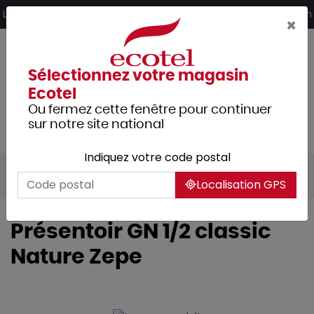
Panneau de gestion des cookies
Livraison offerte dès 249€ HT d’achat et retrait 2h en magasin
×
Sélectionnez votre magasin
Ecotel
Ou fermez cette fenêtre pour continuer
sur notre site national
Indiquez votre code postal
Tous les produits
Hôtellerie
Buffet
Localisation GPS
Présentoir GN 1/2 classic
Nature Zepe