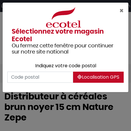
Panneau de gestion des cookies
Livraison offerte dès 249€ HT d’achat et retrait 2h en magasin
×
Sélectionnez votre magasin
Ecotel
Ou fermez cette fenêtre pour continuer
sur notre site national
Indiquez votre code postal
Tous les produits
Hôtellerie
Buffet
Localisation GPS
Distributeur à céréales
brun noyer 15 cm Nature
Zepe