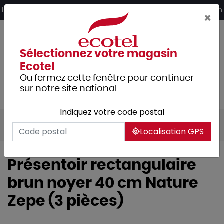
Panneau de gestion des cookies
Livraison offerte dès 249€ HT d’achat et retrait 2h en magasin
×
Sélectionnez votre magasin
Ecotel
Ou fermez cette fenêtre pour continuer
sur notre site national
Indiquez votre code postal
Tous les produits
Hôtellerie
Buffet
Localisation GPS
Présentoir rectangulaire
brun noyer 40 cm Nature
Zepe (3 pièces)