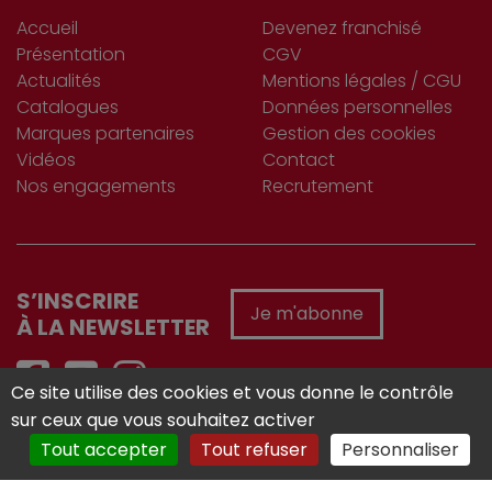
Accueil
Devenez franchisé
Présentation
CGV
Actualités
Mentions légales / CGU
Catalogues
Données personnelles
Marques partenaires
Gestion des cookies
Vidéos
Contact
Nos engagements
Recrutement
S’INSCRIRE
Je m'abonne
À LA NEWSLETTER
Ce site utilise des cookies et vous donne le contrôle
sur ceux que vous souhaitez activer
Réalisé avec :
Tout accepter
Tout refuser
Personnaliser