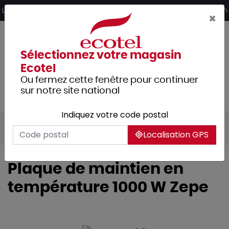
Panneau de gestion des cookies
Livraison offerte dès 249€ HT d’achat et retrait 2h en magasin
×
Sélectionnez votre magasin
Ecotel
Ou fermez cette fenêtre pour continuer
sur notre site national
Indiquez votre code postal
Tous les produits
Hôtellerie
Buffet
Localisation GPS
Plaque de maintien en
température 1000 W Zepe