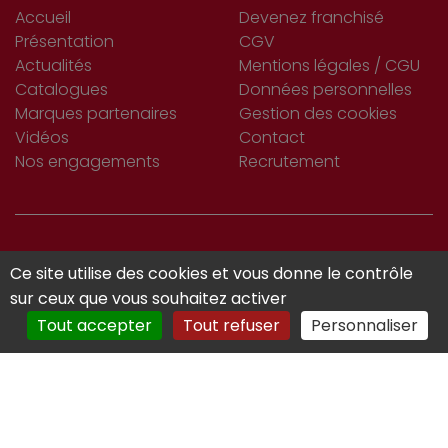
Accueil
Devenez franchisé
Présentation
CGV
Actualités
Mentions légales / CGU
Catalogues
Données personnelles
Marques partenaires
Gestion des cookies
Vidéos
Contact
Nos engagements
Recrutement
S’INSCRIRE
Ce site utilise des cookies et vous donne le contrôle
Je m'abonne
À LA NEWSLETTER
sur ceux que vous souhaitez activer
Tout accepter
Tout refuser
Personnaliser
Réalisé avec :