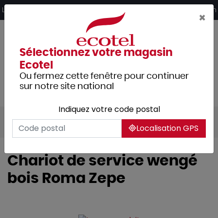
Panneau de gestion des cookies
Livraison offerte dès 249€ HT d’achat et retrait 2h en magasin
×
Sélectionnez votre magasin
Ecotel
Ou fermez cette fenêtre pour continuer
sur notre site national
Indiquez votre code postal
Tous les produits
Hôtellerie
Buffet
Localisation GPS
Chariot de service wengé
bois Roma Zepe