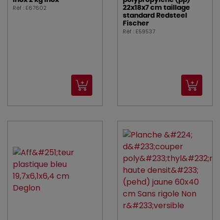
inox 2 kg inox
polypropylène (pp)
Réf : E67602
22x18x7 cm taillage
standard Redsteel
Fischer
Réf : E59537