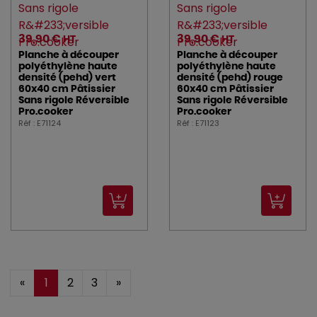
39,90 €
39,90 €
HT
HT
Planche à découper
Planche à découper
polyéthylène haute
polyéthylène haute
densité (pehd) vert
densité (pehd) rouge
60x40 cm Pâtissier
60x40 cm Pâtissier
Sans rigole Réversible
Sans rigole Réversible
Pro.cooker
Pro.cooker
Réf : E71124
Réf : E71123
«
1
2
3
»