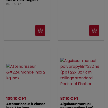
149 W 230v Deglon
Réf : E50473
105,10 €
87,10 €
HT
HT
Attendrisseur à viande
Aiguiseur manuel