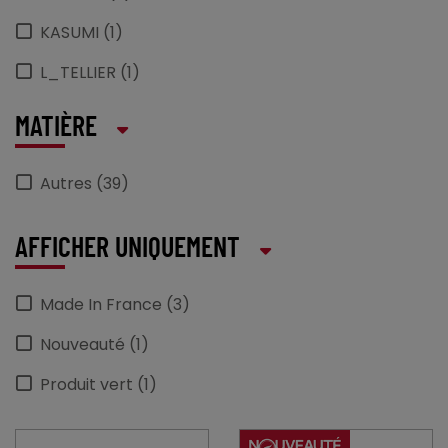
KASUMI (1)
L_TELLIER (1)
MAPA (2)
MATIÈRE
MASTRAD (2)
Autres (39)
PRO_COOKER (13)
AFFICHER UNIQUEMENT
Made In France (3)
Nouveauté (1)
Produit vert (1)