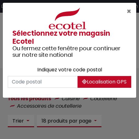
Panneau de gestion des cookies
Livraison offerte dès 249€ HT d’achat et retrait 2h en magasin
×
Sélectionnez votre magasin
Ecotel
Ou fermez cette fenêtre pour continuer
sur notre site national
Indiquez votre code postal
Accessoires de coutellerie :
39
Localisation GPS
article(s)
Tous les produits
Cuisine
Coutellerie
Accessoires de coutellerie
Trier
18 produits par page