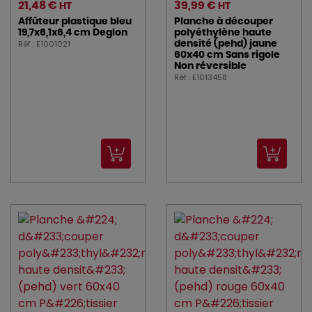
21,48 €
39,99 €
HT
HT
Affûteur plastique bleu
Planche à découper
19,7x6,1x6,4 cm Deglon
polyéthylène haute
Réf : E1001021
densité (pehd) jaune
60x40 cm Sans rigole
Non réversible
Réf : E1013458