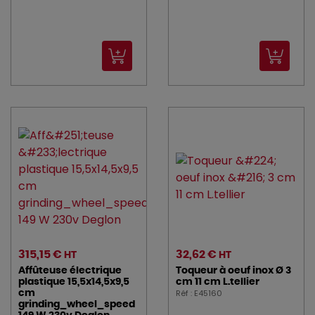
315,15 €
32,62 €
HT
HT
Affûteuse électrique
Toqueur à oeuf inox Ø 3
plastique 15,5x14,5x9,5
cm 11 cm L.tellier
Réf : E45160
cm
grinding_wheel_speed