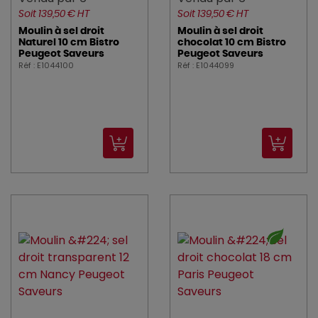
ROSSIGNOL (1)
Soit 139,50 € HT
Soit 139,50 € HT
SAINT_ROMAIN (3)
Moulin à sel droit
Moulin à sel droit
Naturel 10 cm Bistro
chocolat 10 cm Bistro
Peugeot Saveurs
Peugeot Saveurs
SECURIT (73)
Réf : E1044100
Réf : E1044099
SERAX (51)
SOLIA (1)
SPAAS (18)
stil (1)
TABLECRAFT (13)
TARRERIAS_BONJEAN (1)
thomas (1)
TORK (6)
TOURNUS (1)