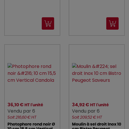
LACOR (6)
lesnouvellespailles (1)
LUIGI_BORMIOLI (6)
Luminarc (35)
MAUVIEL (24)
MEALPLAK (2)
MOLINEL (3)
NUMATIC (1)
overone (4)
36,10 €
34,92 €
HT l'unité
HT l'unité
peugeot_saveurs (184)
Vendu par 6
Vendu par 6
Soit 216,60 € HT
Soit 209,52 € HT
PINTINOX (5)
Photophore rond noir Ø
Moulin à sel droit Inox 10