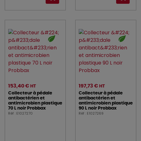
Dudson_1800 (21)
DUNI (23)
DURALEX (13)
earthessentials (3)
eclatdefrance (2)
enova (1)
153,40 €
197,73 €
essentialcollection (6)
HT
HT
Collecteur à pédale
Collecteur à pédale
antibactérien et
antibactérien et
ETERNUM (20)
antimicrobien plastique
antimicrobien plastique
70 L noir Probbax
90 L noir Probbax
FAIRY (1)
Réf : E1027270
Réf : E1027269
fimm (3)
FLEXMOB (28)