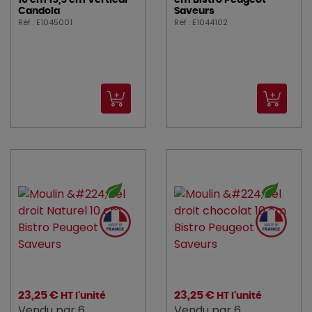
10 cm 15,5 cm Vertical
cm Bistro Peugeot
PLATEX (6)
Candola
Saveurs
Réf : E1045001
Réf : E1044102
PRO_COOKER (1)
PRO_MUNDI (65)
PROBBAX (9)
PUJADAS (1)
RAK (60)
REVOL (40)
ROBOT_COUPE (44)
ROBUR (3)
ROCAM (4)
ROLLER_GRILL (1)
23,25 €
23,25 €
HT l'unité
HT l'unité
Vendu par 6
Vendu par 6