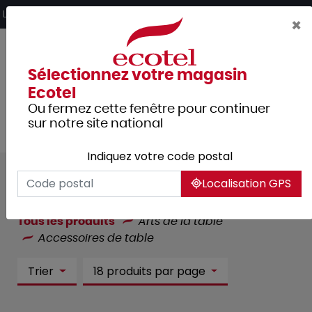
Panneau de gestion des cookies
Livraison offerte dès 249€ HT d’achat et retrait 2h en magasin
×
Sélectionnez votre magasin
Ecotel
Ou fermez cette fenêtre pour continuer
sur notre site national
Indiquez votre code postal
Accessoires de table :
1459
Localisation GPS
article(s)
Tous les produits
Arts de la table
Accessoires de table
Trier
18 produits par page