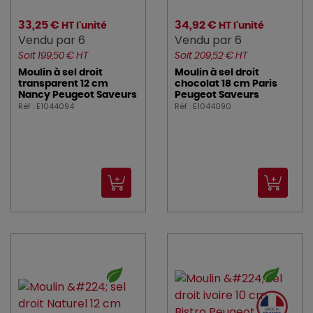
VILLEROY_BOCH (31)
33,25 €
34,92 €
HT l'unité
HT l'unité
Vendu par 6
Vendu par 6
VOLLRATH (15)
Soit 199,50 € HT
Soit 209,52 € HT
Moulin à sel droit
Moulin à sel droit
waring (5)
transparent 12 cm
chocolat 18 cm Paris
Nancy Peugeot Saveurs
Peugeot Saveurs
Réf : E1044094
Réf : E1044090
ZEPE (20)
ZIEHER (1)