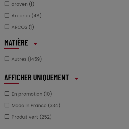
araven (1)
Arcoroc (48)
ARCOS (1)
ARTMENU (2)
MATIÈRE
AU_NAIN (3)
Autres (1459)
BARTSCHER (1)
BEQUET (6)
AFFICHER UNIQUEMENT
BORMIOLI_ROCCO (12)
En promotion (10)
CAMBRO (4)
Made In France (334)
CANDOLA (14)
Produit vert (252)
caray (3)