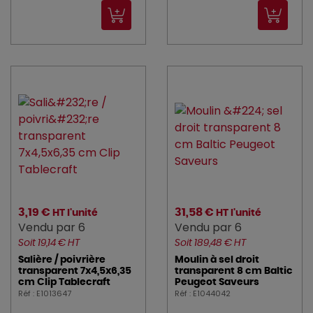
foh (57)
gimetal (2)
HAMILTON_BEACH (1)
hendi (2)
HUHTAMAKI (2)
JVD (22)
KITCHENAID (1)
3,19 €
31,58 €
HT l'unité
HT l'unité
KOLOSSAL (1)
Vendu par 6
Vendu par 6
kraft_you (2)
Soit 19,14 € HT
Soit 189,48 € HT
Salière / poivrière
Moulin à sel droit
L_TELLIER (3)
transparent 7x4,5x6,35
transparent 8 cm Baltic
cm Clip Tablecraft
Peugeot Saveurs
Réf : E1013647
Réf : E1044042
LA_ROCHERE (13)