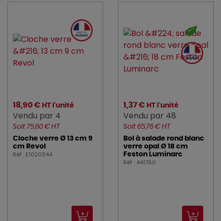
CGMP (5)
CHAUD_DEVANT (1)
CHEF_SOMMELIER (6)
churchill (128)
Cristal_d_Arques (1)
CRUSHGRIND (3)
18,90 €
1,37 €
HT l'unité
HT l'unité
Vendu par 4
Vendu par 48
DALEBROOK (11)
Soit 75,60 € HT
Soit 65,76 € HT
Cloche verre Ø 13 cm 9
Bol à salade rond blanc
DE_BUYER (1)
cm Revol
verre opal Ø 18 cm
Réf : E1020344
Feston Luminarc
DEGLON (1)
Réf : 441760
DEGRENNE (17)
DELONGHI_KENWOO (1)
DOMESTOS (1)