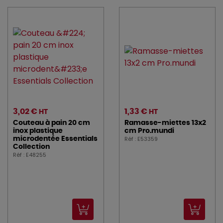
3,02 €
1,33 €
HT
HT
Couteau à pain 20 cm
Ramasse-miettes 13x2
inox plastique
cm Pro.mundi
Réf : E53359
microdentée Essentials
Collection
Réf : E48255