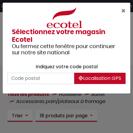
Panneau de gestion des cookies
Livraison offerte dès 249€ HT d’achat et retrait 2h en magasin
×
Sélectionnez votre magasin
Ecotel
Ou fermez cette fenêtre pour continuer
sur notre site national
Indiquez votre code postal
Accessoires pain/plateaux à
Localisation GPS
fromage :
13 article(s)
Tous les produits
Hôtellerie
Buffet
Accessoires pain/plateaux à fromage
Trier
18 produits par page