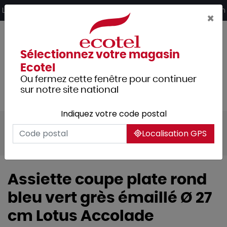
Panneau de gestion des cookies
Livraison offerte dès 249€ HT d’achat et retrait 2h en magasin
×
Sélectionnez votre magasin
Ecotel
Ou fermez cette fenêtre pour continuer
sur notre site national
Indiquez votre code postal
Tous les produits
Arts de la table
Localisation GPS
Vaisselle
Assiette coupe plate rond
bleu vert grès émaillé Ø 27
cm Lotus Accolade