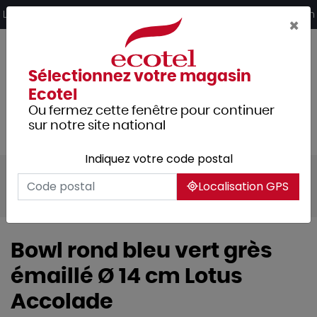
Panneau de gestion des cookies
Livraison offerte dès 249€ HT d’achat et retrait 2h en magasin
×
Sélectionnez votre magasin
Ecotel
Ou fermez cette fenêtre pour continuer
sur notre site national
Indiquez votre code postal
Tous les produits
Arts de la table
Localisation GPS
Vaisselle
Bowl rond bleu vert grès
émaillé Ø 14 cm Lotus
Accolade